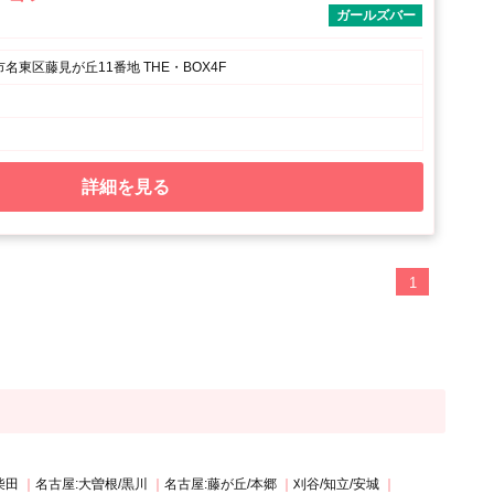
ガールズバー
名東区藤見が丘11番地 THE・BOX4F
詳細を見る
1
柴田
名古屋:大曽根/黒川
名古屋:藤が丘/本郷
刈谷/知立/安城