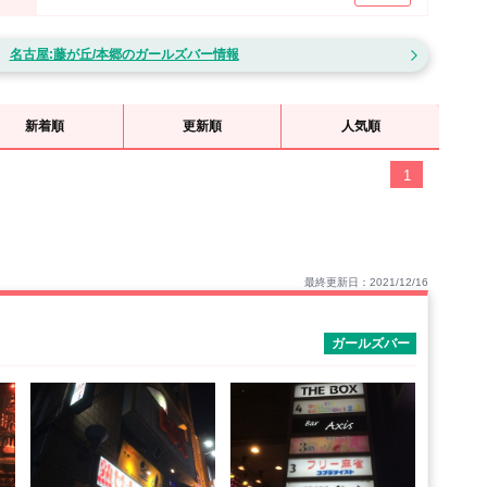
す。街灯もついており人通りもあるため、安心して夜道を歩くことができま
多くの人が利用しており、連日サラリーマンで居酒屋やガールズバーは賑や
名古屋:藤が丘/本郷のガールズバー情報
新着順
更新順
人気順
1
最終更新日：2021/12/16
）
ガールズバー