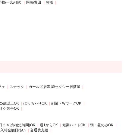
小牧/一宮/稲沢
岡崎/豊田
豊橋
フェ
スナック
ガールズ居酒屋/セクシー居酒屋
25歳以上OK
ぽっちゃりOK
副業・WワークOK
オケ苦手OK
日３ｈ以内(短時間)OK
週1からOK
短期バイトOK
朝・昼のみOK
体入時全額日払い
交通費支給