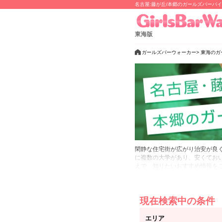
名古屋:藤が丘/本郷のガールズバーバ
東海版
ガールズバーウォーカー
東海のガ
閑静な住宅街が広がり治安が良
に複数の大学があり、安くてお
えで、知りたいおすすめ情報を
■藤が丘…終電近い時間であっ
ありません！藤が丘駅周辺は大
子は大学生が多いですが、その他
現在検索中の条件
子との会話を楽しみながらお酒
■本郷…名古屋市の中でも治安
エリア