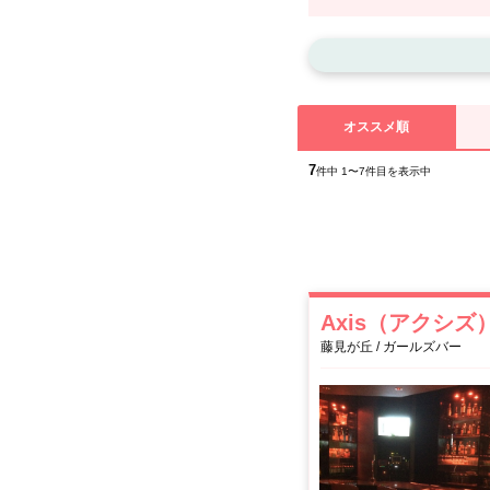
勤や通学客が多く利用する駅で
す。また、土日より平日の方が
かになります！
オススメ順
7
件中 1〜7件目を表示中
Axis（アクシズ
藤見が丘 / ガールズバー