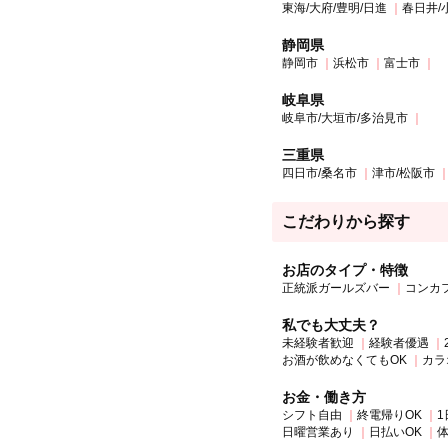
東海/大府/豊明/日進
春日井/
静岡県
静岡市
浜松市
富士市
岐阜県
岐阜市/大垣市/多治見市
三重県
四日市/桑名市
津市/松阪市
こだわりから探す
お店のタイプ・特徴
正統派ガールズバー
コンカ
私でも大丈夫？
未経験者歓迎
経験者優遇
お酒が飲めなくてもOK
カラ
お金・働き方
シフト自由
終電帰りOK
1
日曜営業あり
日払いOK