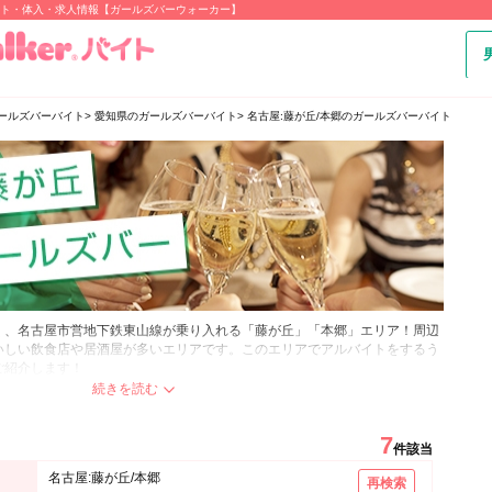
イト・体入・求人情報【ガールズバーウォーカー】
ールズバーバイト
愛知県のガールズバーバイト
名古屋:藤が丘/本郷のガールズバーバイト
く、名古屋市営地下鉄東山線が乗り入れる「藤が丘」「本郷」エリア！周辺
いしい飲食店や居酒屋が多いエリアです。このエリアでアルバイトをするう
ご紹介します！
ても藤が丘駅で降りる人が多く駅周辺は、夜道を一人で歩く心配はほとんど
学が多く、一人暮らしの学生が多い街の為居酒屋やガールズバーで働く女の
にも30代のOL、主婦など幅広く活躍されています！常連さんが多く女の
7
件該当
をゆっくり楽しんでいます。
が良く、生活に必要なお店が揃っている本郷は住みたい街として人気で、通
名古屋:藤が丘/本郷
再検索