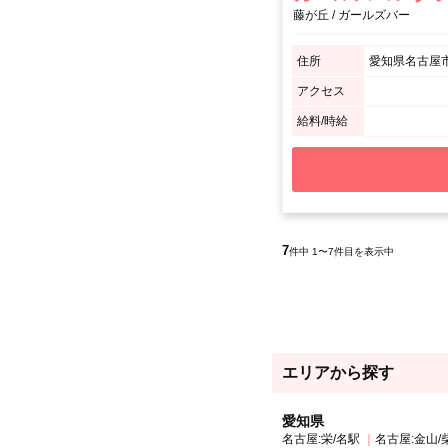
藤が丘 / ガールズバー
住所
愛知県名古屋市
アクセス
給料/時給
7
件中 1〜7件目を表示中
エリアから探す
愛知県
名古屋:栄/名駅
名古屋:金山/