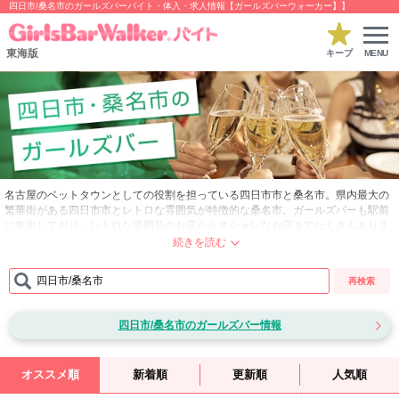
四日市/桑名市のガールズバーバイト・体入・求人情報【ガールズバーウォーカー】】
東海版
キープ
MENU
名古屋のベットタウンとしての役割を担っている四日市市と桑名市。県内最大の
繁華街がある四日市市とレトロな雰囲気が特徴的な桑名市。ガールズバーも駅前
に集中しており、レトロな雰囲気のお店からオシャレなお店までたくさんありま
す。地元の人だけでなく名古屋からのお客さんも多く、朝まで賑わいを見せてい
るこの2つのエリアをさらに詳しくご紹介！
四日市/桑名市
再検索
■四日市…三重県北部にある四日市市は県北部の代表都市であり、県内最大の人
口を擁しています。中京工業地帯の代表的な工業都市として有名で、四日市港が
あることから商業も発展しました。また、近鉄名古屋線が乗り入れるので、東海
四日市/桑名市のガールズバー情報
地方の最大都市である名古屋のベッドタウンとしても知られています。名古屋駅
まで20分以内で着く為、何かと便利な立地です。人の出入りが常に激しい街のた
め、ガールズバーのお客さんは出張や転勤でやってくる人が多いのが特徴的で
す。
オススメ順
新着順
更新順
人気順
■桑名市…桑名市は三重県の北部にある街となります。名古屋からでも25km圏内