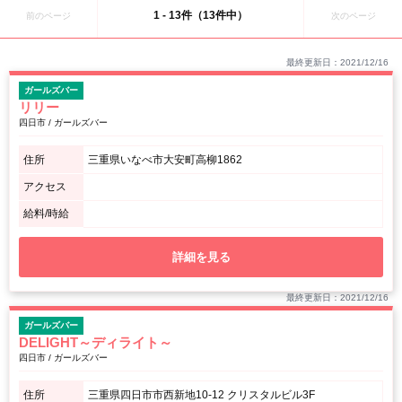
ということで名古屋のベットタウンとしての機能も持っています。電車でも25分
1 - 13件（13件中）
前のページ
次のページ
程で名古屋駅に着くことができます。また名産品には海の幸のハマグリ、山の幸
ではたけのこ、名水を活かしたお酒や和菓子などが沢山揃っております。「桑名
メイト」という商店街が有名であり飲食店も多数あります。一見商店街はレトロ
最終更新日：2021/12/16
な雰囲気ですが、ガールズバーの内装はオシャレなものが多く、年齢層も18～25
才と若い子が多いので気兼ねなく働けます！
ガールズバー
リリー
四日市 / ガールズバー
住所
三重県いなべ市大安町高柳1862
アクセス
給料/時給
詳細を見る
最終更新日：2021/12/16
ガールズバー
DELIGHT～ディライト～
四日市 / ガールズバー
住所
三重県四日市市西新地10-12 クリスタルビル3F