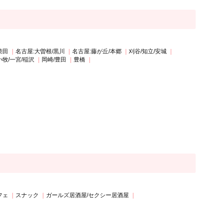
柴田
名古屋:大曽根/黒川
名古屋:藤が丘/本郷
刈谷/知立/安城
小牧/一宮/稲沢
岡崎/豊田
豊橋
フェ
スナック
ガールズ居酒屋/セクシー居酒屋