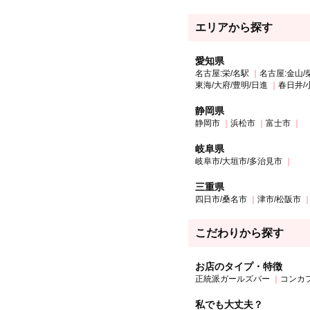
エリアから探す
愛知県
名古屋:栄/名駅
名古屋:金山/
東海/大府/豊明/日進
春日井/
静岡県
静岡市
浜松市
富士市
岐阜県
岐阜市/大垣市/多治見市
三重県
四日市/桑名市
津市/松阪市
こだわりから探す
お店のタイプ・特徴
正統派ガールズバー
コンカ
私でも大丈夫？