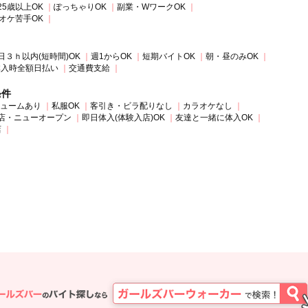
25歳以上OK
ぽっちゃりOK
副業・WワークOK
オケ苦手OK
日３ｈ以内(短時間)OK
週1からOK
短期バイトOK
朝・昼のみOK
体入時全額日払い
交通費支給
条件
ュームあり
私服OK
客引き・ビラ配りなし
カラオケなし
店・ニューオープン
即日体入(体験入店)OK
友達と一緒に体入OK
店