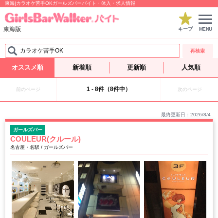
東海|カラオケ苦手OKガールズバーバイト・体入・求人情報
東海版
キープ
MENU
カラオケ苦手OK
再検索
オススメ順
新着順
更新順
人気順
1 - 8件（8件中）
前のページ
次のページ
最終更新日：2026/8/4
ガールズバー
COULEUR(クルール)
名古屋・名駅 / ガールズバー