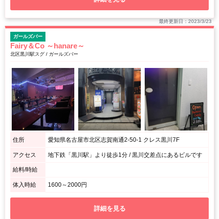
最終更新日：2023/3/23
ガールズバー
Fairy＆Co ～hanare～
北区黒川駅スグ / ガールズバー
住所
愛知県名古屋市北区志賀南通2-50-1 クレス黒川7F
アクセス
地下鉄「黒川駅」より徒歩1分 / 黒川交差点にあるビルです
給料/時給
体入時給
1600～2000円
詳細を見る