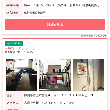
給料/時給
給与：月給 25万円～ + （能力給・歩合給） 研修期間あり アルバイト時給：1,２00円～
体入時給
体験時給2500円～
詳細を見る
最終更新日：2026/8/5
ガールズバー
Angy（アンジー）
静岡県富士市 / ガールズバー
住所
静岡県富士市吉原４丁目１−１８−２ KLOVERビル2F
アクセス
吉原中央駅（バス停）から徒歩一分☆