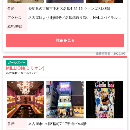
住所
愛知県名古屋市中村区名駅4-25-16 ウィンズ名駅3階
アクセス
名古屋駅より徒歩5分／名駅錦通り沿い、HALスパイラルよりすぐそば
給料/時給
詳細を見る
最終更新日：2026/8/5
ガールズバー
MILLION(ミリオン)
名古屋駅 / ガールズバー
住所
名古屋市中村区椿町7-17千成ビル4階