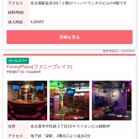
アクセス
名古屋駅徒歩3分 / １階がペッパーランチのビルの4階です
給料/時給
体入時給
4,000円
詳細を見る
最終更新日：2026/8/5
ガールズバー
FunnyPlace(ファニープレイス)
中区錦3丁目 / PartyBAR
住所
名古屋市中区錦３丁目15-4 ライオンビル錦館4F
アクセス
地下鉄「栄駅」2番出口より徒歩3分