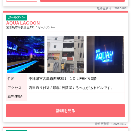
最終更新日：2026/8/6
ガールズバー
AQUA LAGOON
宮古島市平良西里251 / ガールズバー
住所
沖縄県宮古島市西里251－1 D-LIFEビル3階
アクセス
西里通り付近 / 1階に居酒屋くろべぇがあるビルです。
給料/時給
詳細を見る
最終更新日：2025/8/12