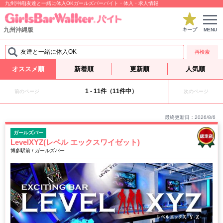
九州沖縄|友達と一緒に体入OKガールズバーバイト・体入・求人情報
九州沖縄版
キープ
MENU
友達と一緒に体入OK
再検索
オススメ順
新着順
更新順
人気順
1 - 11件（11件中）
前のページ
次のページ
最終更新日：2026/8/6
ガールズバー
LevelXYZ(レベル エックスワイゼット)
博多駅前 / ガールズバー