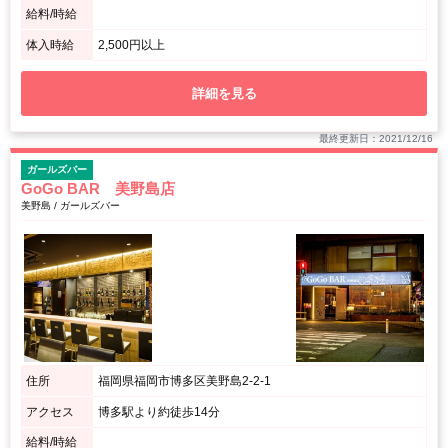
給料/時給
体入時給
2,500円以上
詳細を見る
最終更新日：2021/12/16
ガールズバー
GoGo BAR 美野島店
美野島 / ガールズバー
住所
福岡県福岡市博多区美野島2-2-1
アクセス
博多駅より約徒歩14分
給料/時給