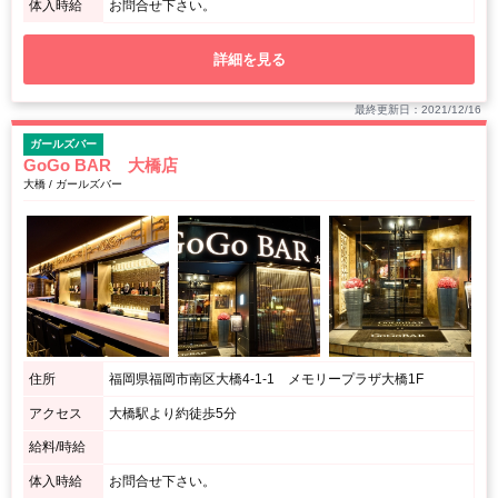
体入時給
お問合せ下さい。
詳細を見る
最終更新日：2021/12/16
ガールズバー
GoGo BAR 大橋店
大橋 / ガールズバー
住所
福岡県福岡市南区大橋4-1-1 メモリープラザ大橋1F
アクセス
大橋駅より約徒歩5分
給料/時給
体入時給
お問合せ下さい。