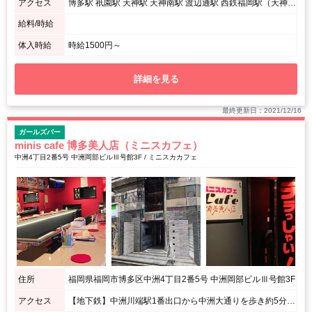
アクセス
博多駅 祇園駅 天神駅 天神南駅 渡辺通駅 西鉄福岡駅（天神） 薬院駅 呉服町駅 千代県庁口駅 中洲川端駅
給料/時給
体入時給
時給1500円～
詳細を見る
最終更新日：2021/12/16
ガールズバー
minis cafe 博多美人店（ミニスカフェ）
中洲4丁目2番5号 中洲岡部ビルⅢ号館3F / ミニスカカフェ
住所
福岡県福岡市博多区中洲4丁目2番5号 中洲岡部ビルⅢ号館3F
アクセス
【地下鉄】中洲川端駅1番出口から中洲大通りを歩き約5分 中洲交番の交差点を右に入り、突き当りのファミリーマートが入っているビルの３F。 【博多駅から西鉄バスで】 博多バスターミナルの ・国体道路経由もしくはキャナルシティ方面行きに乗り南新地バス停下車→徒歩4分 ・2番乗り場から明治通り経由に乗り東中洲バス停下車→中洲大通りを歩き約5分