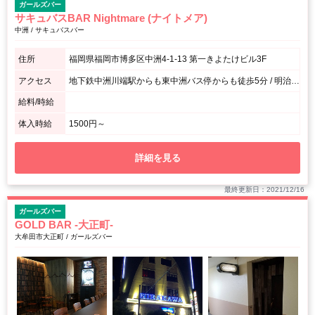
ガールズバー
サキュバスBAR Nightmare (ナイトメア)
中洲 / サキュバスバー
住所
福岡県福岡市博多区中洲4-1-13 第一きよたけビル3F
アクセス
地下鉄中洲川端駅からも東中洲バス停からも徒歩5分 / 明治通りの橋手前から川沿いに歩くと解り易いです！
給料/時給
体入時給
1500円～
詳細を見る
最終更新日：2021/12/16
ガールズバー
GOLD BAR -大正町-
大牟田市大正町 / ガールズバー