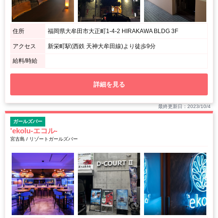
住所
福岡県大牟田市大正町1-4-2 HIRAKAWA BLDG 3F
アクセス
新栄町駅(西鉄 天神大牟田線)より徒歩9分
給料/時給
詳細を見る
最終更新日：2023/10/4
ガールズバー
'ekolu-エコル-
宮古島 / リゾートガールズバー