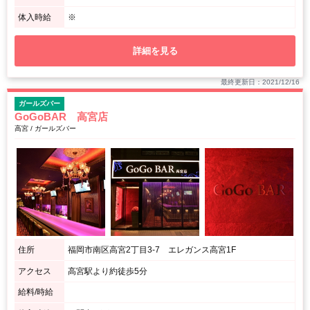
体入時給
※
詳細を見る
最終更新日：2021/12/16
ガールズバー
GoGoBAR 高宮店
高宮 / ガールズバー
住所
福岡市南区高宮2丁目3-7 エレガンス高宮1F
アクセス
高宮駅より約徒歩5分
給料/時給