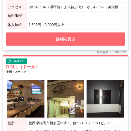
アクセス
ゆいレール（県庁前）より徒歩9分・ゆいレール（美栄橋）より徒歩８分 / ローソン那覇松山店（県道222号）を背中にして一つ奥を左の左隣りの3F
給料/時給
体入時給
1,600円～2,000円以上
詳細を見る
最終更新日：2023/7/6
ガールズバー
DOLL（ドール）
中洲 / スナック
住所
福岡県福岡市博多区中洲2丁目5-21 ステージ1ビル6F