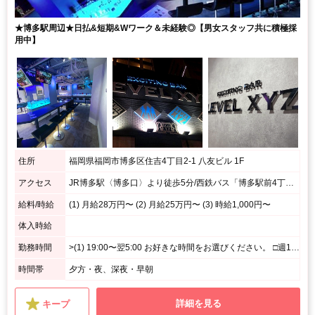
★博多駅周辺★日払&短期&Wワーク＆未経験◎【男女スタッフ共に積極採
用中】
住所
福岡県福岡市博多区住吉4丁目2-1 八友ビル 1F
アクセス
JR博多駅〈博多口〉より徒歩5分/西鉄バス「博多駅前4丁目」より徒歩1分
給料/時給
(1) 月給28万円〜 (2) 月給25万円〜 (3) 時給1,000円〜
体入時給
勤務時間
>(1) 19:00〜翌5:00 お好きな時間をお選びください。 □週1日、1日4時間～勤務可能 □平日のみ、週末のみ、短時間勤務OK □好きな時、空いてる時間に勤務OK (2) 19:00〜0:00(シフト制)
時間帯
夕方・夜、深夜・早朝
詳細を見る
キープ