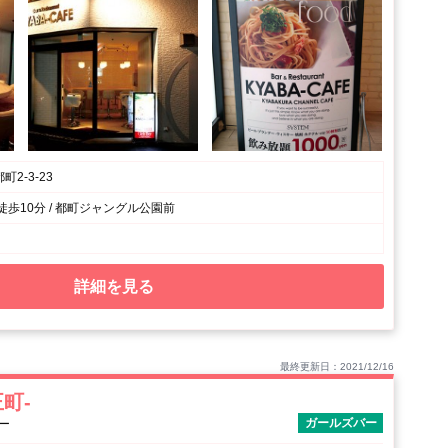
2-3-23
徒歩10分 / 都町ジャングル公園前
詳細を見る
最終更新日：2021/12/16
正町-
ガールズバー
ー