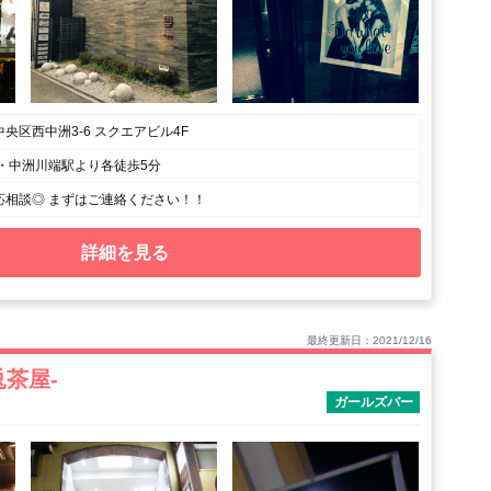
央区西中洲3-6 スクエアビル4F
駅・中洲川端駅より各徒歩5分
応相談◎ まずはご連絡ください！！
詳細を見る
最終更新日：2021/12/16
-兎茶屋-
ガールズバー