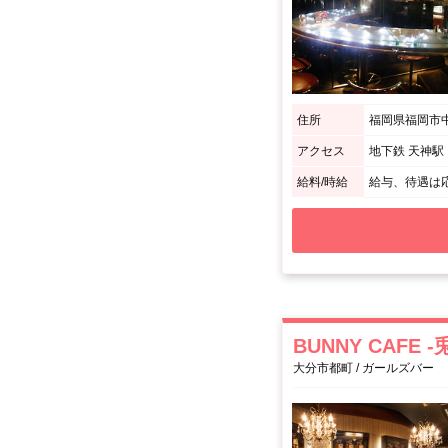
住所
福岡県福岡市中
アクセス
地下鉄 天神
給料/時給
給与、待遇は
BUNNY CAFE 
大分市都町 / ガールズバー