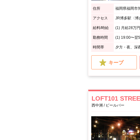
住所
福岡県福岡市博
アクセス
JR博多駅〈博
給料/時給
(1) 月給28万円
勤務時間
時間帯
夕方・夜、深
キープ
LOFT101 STRE
西中洲 / ビールバー