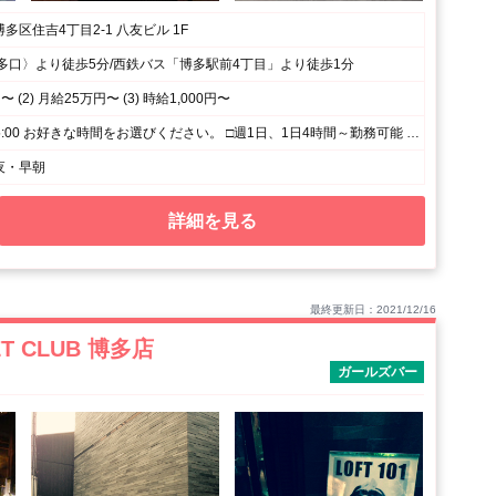
多区住吉4丁目2-1 八友ビル 1F
多口〉より徒歩5分/西鉄バス「博多駅前4丁目」より徒歩1分
〜 (2) 月給25万円〜 (3) 時給1,000円〜
(1) 19:00〜翌5:00 お好きな時間をお選びください。 □週1日、1日4時間～勤務可能 □平日のみ、週末のみ、短時間勤務OK □好きな時、空いてる時間に勤務OK (2) 19:00〜0:00(シフト制)
夜・早朝
詳細を見る
最終更新日：2021/12/16
ET CLUB 博多店
ガールズバー