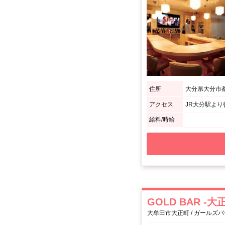
住所
大分県大分市都町
アクセス
JR大分駅より
給料/時給
GOLD BAR -大
大牟田市大正町 / ガールズバ