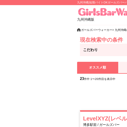
九州沖縄|短期バイトOKガールズバー
九州沖縄版
ガールズバーウォーカー
九州沖縄
現在検索中の条件
こだわり
オススメ順
23
件中 1〜20件目を表示中
LevelXYZ(レ
博多駅前 / ガールズバー