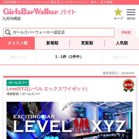
九州沖縄|ガールズバーウォーカー認定店ガールズバーバイト・体入・求人情報
九州沖縄版
キープ
MENU
ガールズバーウォーカー認定店
再検索
オススメ順
新着順
更新順
人気順
1 - 1件（1件中）
前のページ
次のページ
最終更新日：2026/8/8
ガールズバー
LevelXYZ(レベル エックスワイゼット)
博多駅前 / ガールズバー