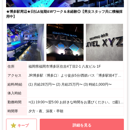
★博多駅周辺★日払&短期&Wワーク＆未経験◎【男女スタッフ共に積極採
用中】
住所
福岡県福岡市博多区住吉4丁目2-1 八友ビル 1F
アクセス
JR博多駅〈博多口〉より徒歩5分/西鉄バス「博多駅前4丁目」より徒歩1分
給料/時給
(1) 月給28万円〜 (2) 月給25万円〜 (3) 時給1,000円〜
体入時給
勤務時間
>(1) 19:00〜翌5:00 お好きな時間をお選びください。 □週1日、1日4時間～勤務可能 □平日のみ、週末のみ、短時間勤務OK □好きな時、空いてる時間に勤務OK (2) 19:00〜0:00(シフト制)
時間帯
夕方・夜、深夜・早朝
詳細を見る
キープ