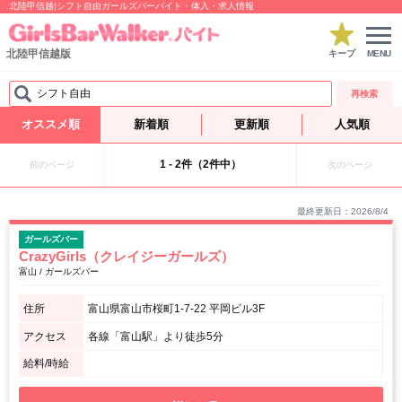
北陸甲信越|シフト自由ガールズバーバイト・体入・求人情報
北陸甲信越版
キープ
MENU
シフト自由
再検索
オススメ順
新着順
更新順
人気順
1 - 2件（2件中）
前のページ
次のページ
最終更新日：2026/8/4
ガールズバー
CrazyGirls（クレイジーガールズ）
富山 / ガールズバー
住所
富山県富山市桜町1-7-22 平岡ビル3F
アクセス
各線「富山駅」より徒歩5分
給料/時給