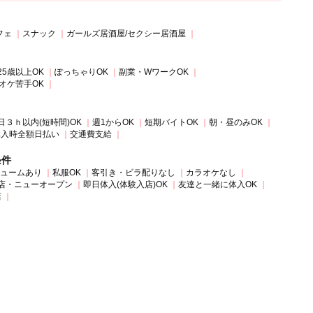
フェ
スナック
ガールズ居酒屋/セクシー居酒屋
25歳以上OK
ぽっちゃりOK
副業・WワークOK
オケ苦手OK
日３ｈ以内(短時間)OK
週1からOK
短期バイトOK
朝・昼のみOK
体入時全額日払い
交通費支給
条件
ュームあり
私服OK
客引き・ビラ配りなし
カラオケなし
店・ニューオープン
即日体入(体験入店)OK
友達と一緒に体入OK
店