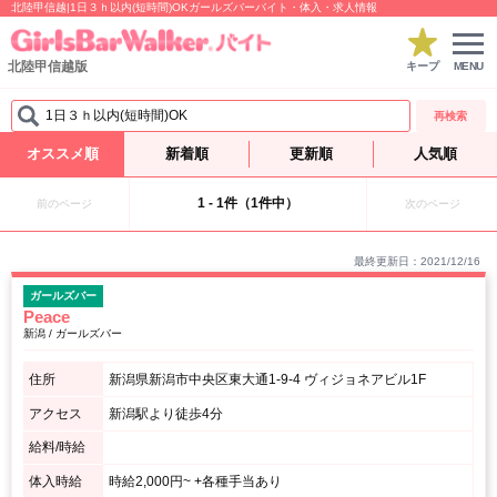
北陸甲信越|1日３ｈ以内(短時間)OKガールズバーバイト・体入・求人情報
北陸甲信越版
キープ
MENU
1日３ｈ以内(短時間)OK
再検索
オススメ順
新着順
更新順
人気順
1 - 1件（1件中）
前のページ
次のページ
最終更新日：2021/12/16
ガールズバー
Peace
新潟 / ガールズバー
住所
新潟県新潟市中央区東大通1-9-4 ヴィジョネアビル1F
アクセス
新潟駅より徒歩4分
給料/時給
体入時給
時給2,000円~ +各種手当あり