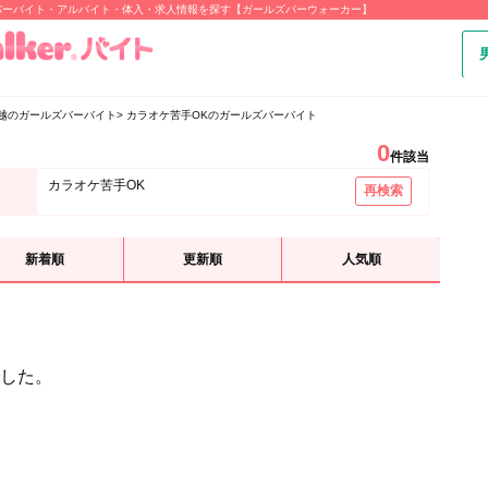
バーバイト・アルバイト・体入・求人情報を探す【ガールズバーウォーカー】
越のガールズバーバイト
カラオケ苦手OKのガールズバーバイト
0
件該当
カラオケ苦手OK
再検索
新着順
更新順
人気順
した。