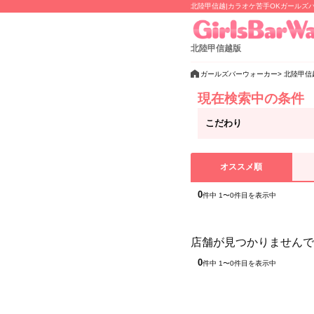
北陸甲信越|カラオケ苦手OKガールズ
北陸甲信越版
ガールズバーウォーカー
北陸甲信
現在検索中の条件
こだわり
オススメ順
0
件中 1〜0件目を表示中
店舗が見つかりませんで
0
件中 1〜0件目を表示中