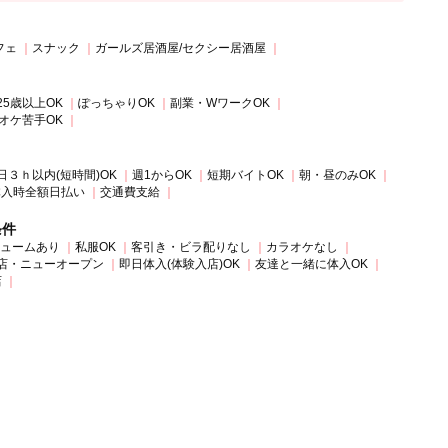
フェ
スナック
ガールズ居酒屋/セクシー居酒屋
25歳以上OK
ぽっちゃりOK
副業・WワークOK
オケ苦手OK
日３ｈ以内(短時間)OK
週1からOK
短期バイトOK
朝・昼のみOK
体入時全額日払い
交通費支給
条件
ュームあり
私服OK
客引き・ビラ配りなし
カラオケなし
店・ニューオープン
即日体入(体験入店)OK
友達と一緒に体入OK
店