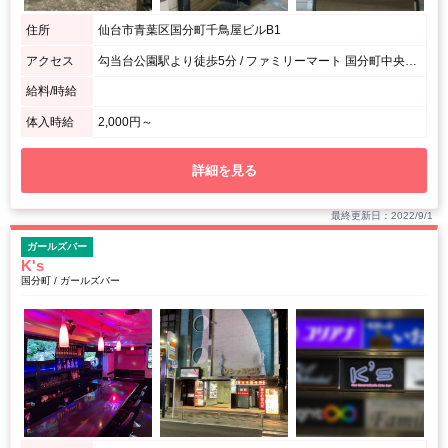
住所
仙台市青葉区国分町千鳥屋ビルB1
アクセス
勾当台公園駅より徒歩5分 / ファミリーマート 国分町中央店の斜め向かいです。
給料/時給
体入時給
2,000円～
詳細を見る
最終更新日：2022/9/1
ガールズバー
K's
国分町 / ガールズバー