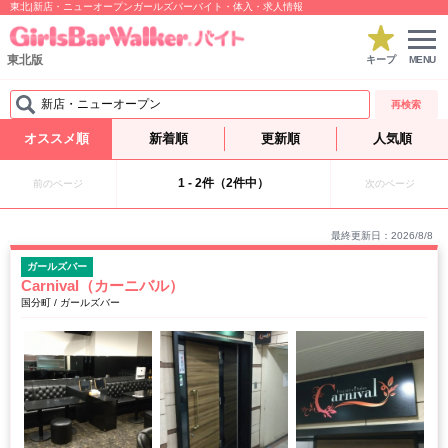
東北|新店・ニューオープンガールズバーバイト・体入・求人情報
東北版
キープ
MENU
新店・ニューオープン
再検索
オススメ順
新着順
更新順
人気順
1 - 2件（2件中）
前のページ
次のページ
最終更新日：2026/8/8
ガールズバー
Carnival（カーニバル）
国分町 / ガールズバー