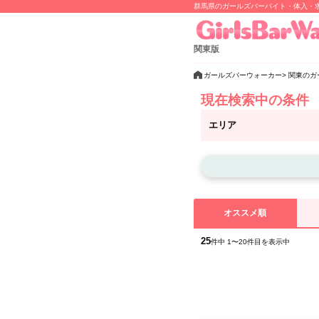
群馬県のガールズバーバイト・体入・
関東版
ガールズバーウォーカー
関東のガ
現在検索中の条件
エリア
オススメ順
25
件中 1〜20件目を表示中