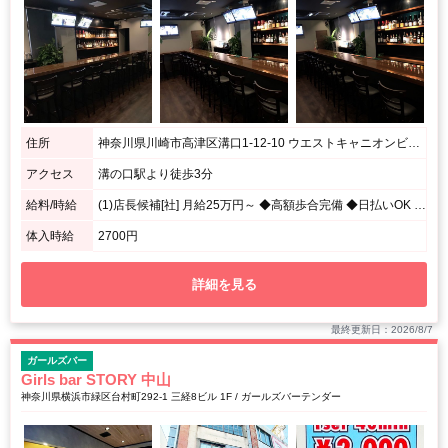
住所
神奈川県川崎市高津区溝口1-12-10 ウエストキャニオンビル4階
アクセス
溝の口駅より徒歩3分
給料/時給
(1)店長候補[社] 月給25万円～ ◆高額歩合完備 ◆日払いOK (2)ホールスタッフ[ア] 時給1000円～ (3)ドライバー[ア] 日給5000円～
体入時給
2700円
詳細を見る
最終更新日：2026/8/7
ガールズバー
Girls bar STORY 中山
神奈川県横浜市緑区台村町292-1 三経8ビル 1F / ガールズバーテンダー