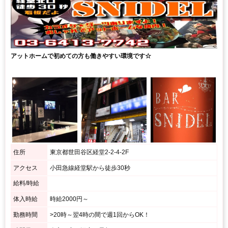
アットホームで初めての方も働きやすい環境です☆
住所
東京都世田谷区経堂2-2-4-2F
アクセス
小田急線経堂駅から徒歩30秒
給料/時給
体入時給
時給2000円～
勤務時間
>20時～翌4時の間で週1回からOK！