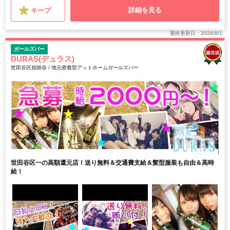
詳細を見る
キープ
最終更新日：2026/8/1
ガールズバー
DURAS(デュラス)
世田谷区祖師谷 / 地元密着型アットホームガールズバー
世田谷区一の高額還元店！送り無料＆交通費支給＆髪型服装も自由＆高時
給！