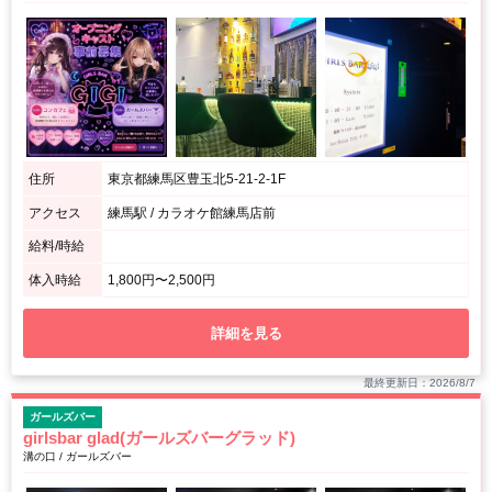
住所
東京都練馬区豊玉北5-21-2-1F
アクセス
練馬駅 / カラオケ館練馬店前
給料/時給
体入時給
1,800円〜2,500円
詳細を見る
最終更新日：2026/8/7
ガールズバー
girlsbar glad(ガールズバーグラッド)
溝の口 / ガールズバー