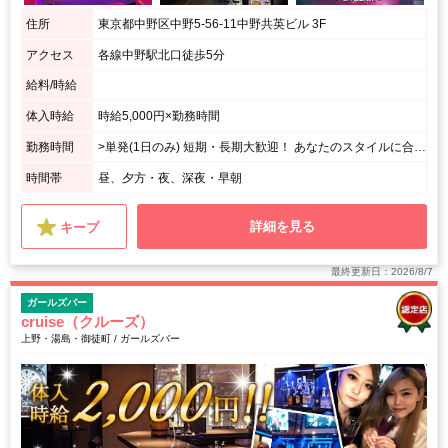
住所
東京都中野区中野5-56-11中野共英ビル 3F
アクセス
各線中野駅北口徒歩5分
給料/時給
体入時給
時給5,000円×勤務時間
勤務時間
>単発(1日のみ) 短期・長期大歓迎！ あなたのスタイルに合わせて選べます♪
時間帯
昼、夕方・夜、深夜・早朝
詳細を見る
キープ
最終更新日：2026/8/7
ガールズバー
cruise（クルーズ）
上野・湯島・御徒町 / ガールズバー