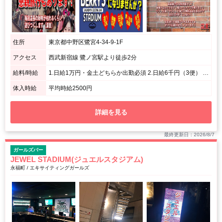
住所
東京都中野区鷺宮4-34-9-1F
アクセス
西武新宿線 鷺ノ宮駅より徒歩2分
給料/時給
1.日給1万円・金土どちらか出勤必須 2.日給6千円（3便） 3.月収25万円～ 店長は30万円 ★各役職インセンティブ有
体入時給
平均時給2500円
詳細を見る
最終更新日：2026/8/7
ガールズバー
JEWEL STADIUM(ジュエルスタジアム)
永福町 / エキサイティングガールズ