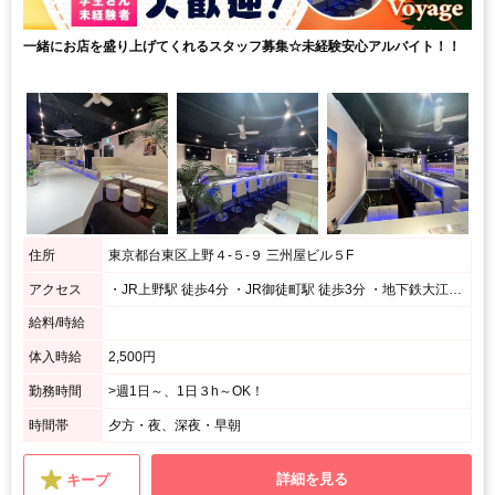
一緒にお店を盛り上げてくれるスタッフ募集☆未経験安心アルバイト！！
住所
東京都台東区上野４‐５‐９ 三州屋ビル５F
アクセス
・JR上野駅 徒歩4分 ・JR御徒町駅 徒歩3分 ・地下鉄大江戸線、銀座線 上野御徒町駅 徒歩1分 ・地下鉄日比谷線 仲御徒町駅 徒歩3分
給料/時給
体入時給
2,500円
勤務時間
>週1日～、1日３h～OK！
時間帯
夕方・夜、深夜・早朝
詳細を見る
キープ