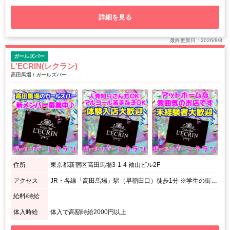
詳細を見る
最終更新日：2026/8/8
ガールズバー
L'ECRIN(レクラン)
高田馬場 / ガールズバー
住所
東京都新宿区高田馬場3-1-4 袖山ビル2F
アクセス
JR・各線「高田馬場」駅（早稲田口）徒歩1分 ※学生の街「高田馬場」駅すぐ！早稲田のメイン通り「栄通り」を入って、すぐ右手にあります。 ※駅から近いからとても便利です。
給料/時給
体入時給
体入で高額時給2000円以上