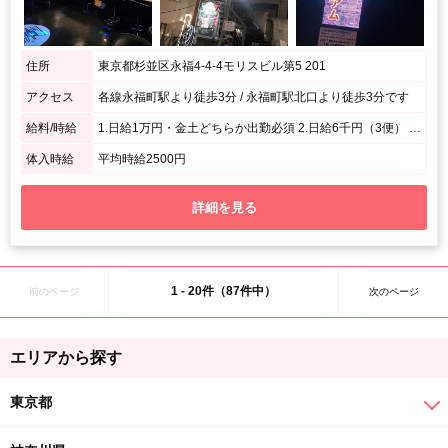
住所
東京都杉並区永福4-4-4モリスビル第5 201
アクセス
各線永福町駅より徒歩3分 / 永福町駅北口より徒歩3分です
給料/時給
1.日給1万円・金土どちらか出勤必須 2.日給6千円（3便） 3.月収25万円～ 店長は30万円 ★各役職インセンティブ有
体入時給
平均時給2500円
詳細を見る
1 - 20件（87件中）
前のページ
次のページ
エリアから探す
東京都