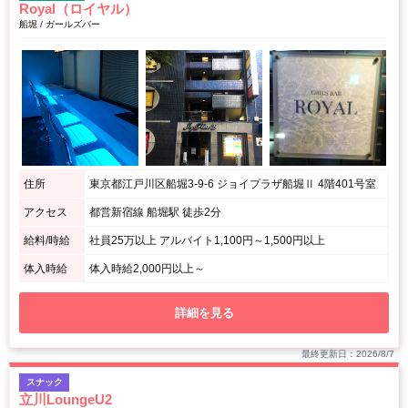
Royal（ロイヤル）
船堀 / ガールズバー
住所
東京都江戸川区船堀3-9-6 ジョイプラザ船堀Ⅱ 4階401号室
アクセス
都営新宿線 船堀駅 徒歩2分
給料/時給
社員25万以上 アルバイト1,100円～1,500円以上
体入時給
体入時給2,000円以上～
詳細を見る
最終更新日：2026/8/7
スナック
立川LoungeU2