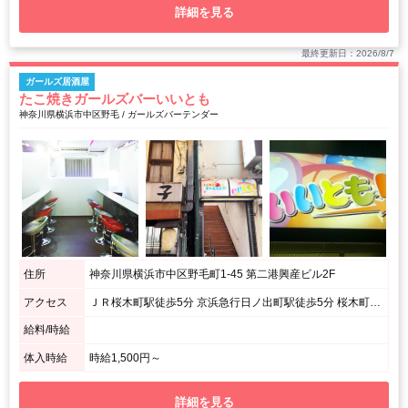
詳細を見る
最終更新日：2026/8/7
ガールズ居酒屋
たこ焼きガールズバーいいとも
神奈川県横浜市中区野毛 / ガールズバーテンダー
住所
神奈川県横浜市中区野毛町1-45 第二港興産ビル2F
アクセス
ＪＲ桜木町駅徒歩5分 京浜急行日ノ出町駅徒歩5分 桜木町駅から175m
給料/時給
体入時給
時給1,500円～
詳細を見る