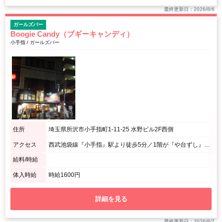
最終更新日：2026/8/6
ガールズバー
Boogie Candy（ブギーキャンディ）
小手指 / ガールズバー
住所
埼玉県所沢市小手指町1-11-25 水野ビル2F西側
アクセス
西武池袋線『小手指』駅より徒歩5分／1階が『や台ずし』のビルの2Fです。
給料/時給
体入時給
時給1600円
詳細を見る
最終更新日：2026/8/7