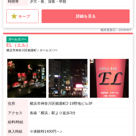
時間帯
夕方・夜、深夜・早朝
詳細を見る
キープ
最終更新日：2026/8/7
ガールズバー
EL（エル）
横浜市神奈川区鶴屋町 / ガールズバー
住所
横浜市神奈川区鶴屋町2-19野地ビル3F
アクセス
各線「横浜」駅より徒歩3分
給料/時給
体入時給
※体験時1400円～♪