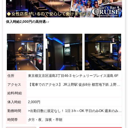
体入時給2,000円の高待遇♪♪
住所
東京都文京区湯島3丁目46-3 センチュリープレイス湯島 6F
アクセス
【電車でのアクセス】 JR上野駅 徒歩8分 都営地下鉄 上野御徒町駅/営団地下鉄 上野広小路駅 徒歩5分 JR御徒町駅 徒歩５分 東京メトロ千代田線湯島駅 2番出口徒歩30秒 【徒歩でのアクセス】 上野方面（仲町通り）から春日通り沿いをまっすぐきます。 すしざんまい湯島店が右側に見えますのでそちらのビルの６Fになります。 入り口はすしざんまいの角を右に入っていきます。
給料/時給
体入時給
2,000円
勤務時間
>出勤日数に規定なし！ 1日３h～OK 平日のみOK 週末のみOK
時間帯
夕方・夜、深夜・早朝