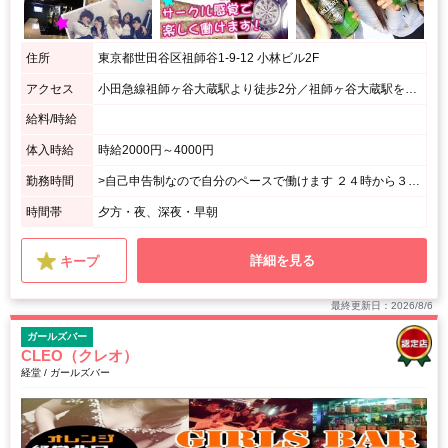
住所
東京都世田谷区祖師谷1-9-12 小林ビル2F
アクセス
小田急線祖師ヶ谷大蔵駅より徒歩2分／祖師ヶ谷大蔵駅を出て右方向へ、祖師谷商店街のセブンイレブンを右に曲がるとすぐお店があります。
給料/時給
体入時給
時給2000円～4000円
勤務時間
>自己申告制なので自分のペースで働けます ２４時から３時まで ２０時から終電まで ２２時から２時までetc... 「テスト期間考慮」「長期休暇のみ働く」「がっつり週6働きたい」など 一緒に最適な働き方を考えます。どんな働き方でもご相談ください。
時間帯
夕方・夜、深夜・早朝
詳細を見る
キープ
最終更新日：2026/8/6
ガールズバー
CLEO（クレオ）
経堂 / ガールズバー