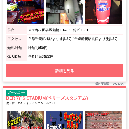
住所
東京都世田谷区船橋1-14-9三鈴ビル３F
アクセス
各線千歳船橋駅より徒歩3分 / 千歳船橋駅北口より徒歩3分です
給料/時給
時給1,050円～
体入時給
平均時給2500円
詳細を見る
最終更新日：2026/8/7
ガールズバー
BERRY`S STADIUM(ベリーズスタジアム)
鷺ノ宮 / エキサイティングガールズバー