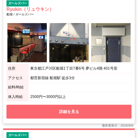
ガールズバー
Ryukin（リュウキン）
船堀 / ガールズバー
住所
東京都江戸川区船堀1丁目7番6号 夢ビル4階 401号室
アクセス
都営新宿線 船堀駅 徒歩3分
給料/時給
体入時給
2500円〜3000円以上
詳細を見る
最終更新日：2026/8/6
ガールズバー