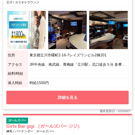
立川 / カラオケラウンジ
住所
東京都立川市曙町2-16-7レイズワンビル2棟201
アクセス
JR中央線、南武線、青梅線「立川駅」北口徒歩５分 多摩モノレール「立川北」徒歩5分 / 立川駅北口無料案内所向かいの駐車場と隣接したビルの2階になります。
給料/時給
体入時給
時給1500円
詳細を見る
最終更新日：2026/8/7
ガールズバー
Girls Bar gigi （ガールズバー ジジ）
練馬 / バーテンダー ガールズバー