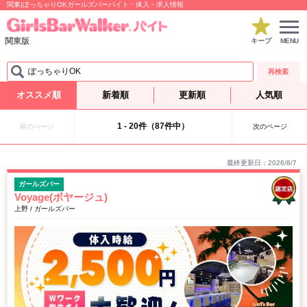
関東|ぽっちゃりOKガールズバーバイト・体入・求人情報
関東版
キープ
MENU
ぽっちゃりOK
再検索
オススメ順
新着順
更新順
人気順
1 - 20件（87件中）
前のページ
次のページ
最終更新日：2026/8/7
ガールズバー
Voyage(ボヤージュ)
上野 / ガールズバー