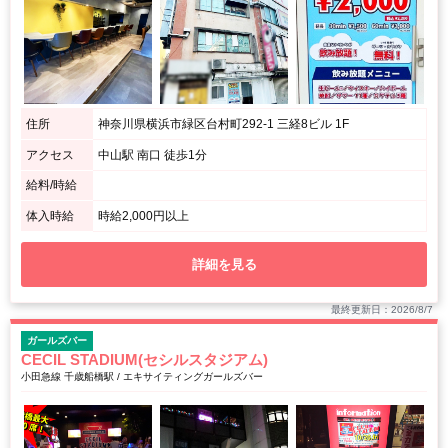
住所
神奈川県横浜市緑区台村町292-1 三経8ビル 1F
アクセス
中山駅 南口 徒歩1分
給料/時給
体入時給
時給2,000円以上
詳細を見る
最終更新日：2026/8/7
ガールズバー
CECIL STADIUM(セシルスタジアム)
小田急線 千歳船橋駅 / エキサイティングガールズバー