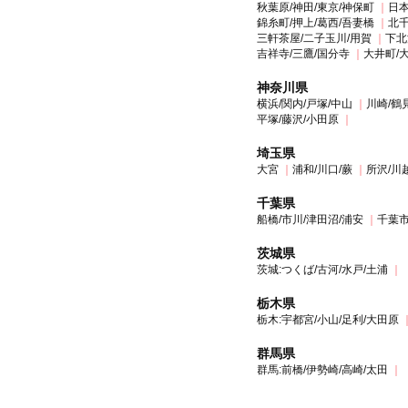
秋葉原/神田/東京/神保町
日本
錦糸町/押上/葛西/吾妻橋
北千
三軒茶屋/二子玉川/用賀
下北
吉祥寺/三鷹/国分寺
大井町/
神奈川県
横浜/関内/戸塚/中山
川崎/鶴
平塚/藤沢/小田原
埼玉県
大宮
浦和/川口/蕨
所沢/川
千葉県
船橋/市川/津田沼/浦安
千葉市
茨城県
茨城:つくば/古河/水戸/土浦
栃木県
栃木:宇都宮/小山/足利/大田原
群馬県
群馬:前橋/伊勢崎/高崎/太田