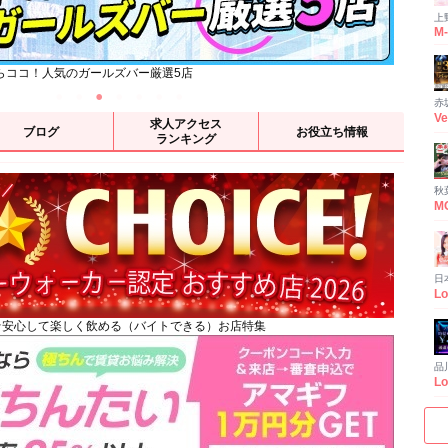
上
M
ならココ！人気のガールズバー厳選5店
【202
赤
求人アクセス
ブログ
お役立ち情報
ランキング
秋
M
日本
★安心して楽しく飲める（バイトできる）お店特集
品川