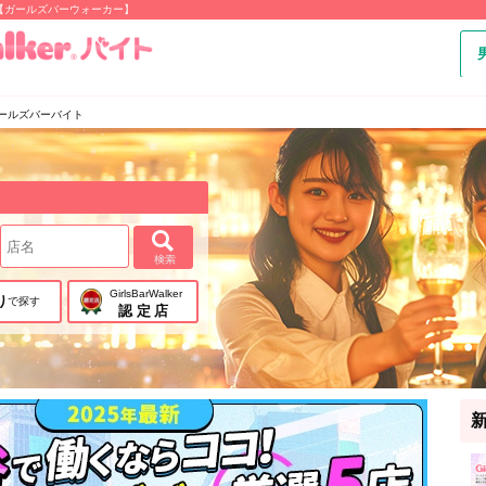
【ガールズバーウォーカー】
ールズバーバイト
GirlsBarWalker
り
で探す
認定店