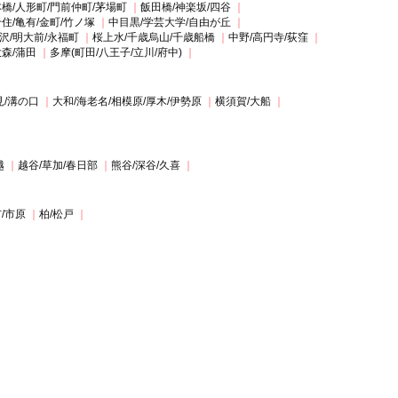
橋/人形町/門前仲町/茅場町
飯田橋/神楽坂/四谷
住/亀有/金町/竹ノ塚
中目黒/学芸大学/自由が丘
沢/明大前/永福町
桜上水/千歳烏山/千歳船橋
中野/高円寺/荻窪
大森/蒲田
多摩(町田/八王子/立川/府中)
見/溝の口
大和/海老名/相模原/厚木/伊勢原
横須賀/大船
越
越谷/草加/春日部
熊谷/深谷/久喜
/市原
柏/松戸