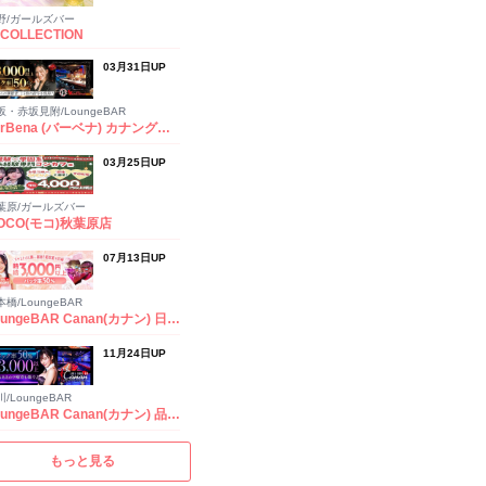
野/ガールズバー
-COLLECTION
03月31日UP
5年最新】錦糸町で働くならココ！人気のガールズバー厳選5店
坂・赤坂見附/LoungeBAR
VerBena (バーベナ) カナングループ
03月25日UP
葉原/ガールズバー
OCO(モコ)秋葉原店
07月13日UP
橋/LoungeBAR
LoungeBAR Canan(カナン) 日本橋店
11月24日UP
/LoungeBAR
LoungeBAR Canan(カナン) 品川店
もっと見る