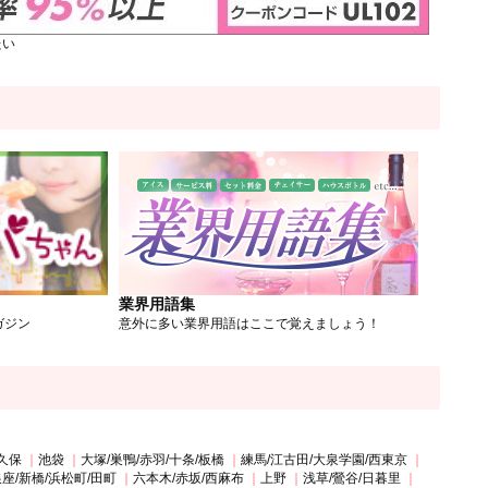
たい
業界用語集
ガジン
意外に多い業界用語はここで覚えましょう！
久保
池袋
大塚/巣鴨/赤羽/十条/板橋
練馬/江古田/大泉学園/西東京
座/新橋/浜松町/田町
六本木/赤坂/西麻布
上野
浅草/鶯谷/日暮里