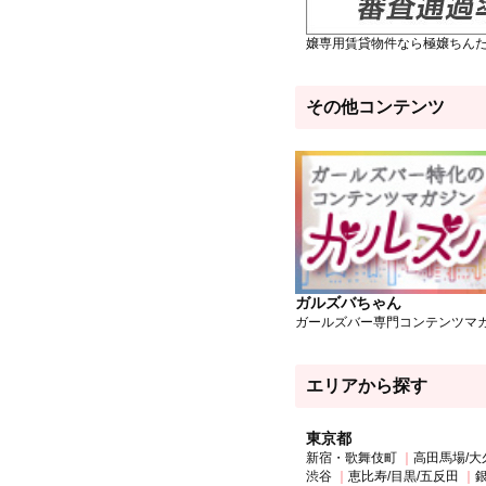
嬢専用賃貸物件なら極嬢ちん
その他コンテンツ
ガルズバちゃん
ガールズバー専門コンテンツマ
エリアから探す
東京都
新宿・歌舞伎町
高田馬場/大
渋谷
恵比寿/目黒/五反田
銀