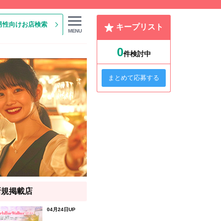
男性向けお店検索
キープリスト
MENU
0
件検討中
まとめて応募する
新規掲載店
04月24日UP