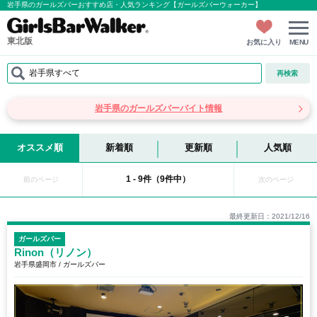
岩手県のガールズバーおすすめ店・人気ランキング【ガールズバーウォーカー】
東北版
お気に入り
MENU
岩手県すべて
再検索
岩手県のガールズバーバイト情報
オススメ順
新着順
更新順
人気順
1 - 9件（9件中）
前のページ
次のページ
最終更新日：2021/12/16
ガールズバー
Rinon（リノン）
岩手県盛岡市 / ガールズバー