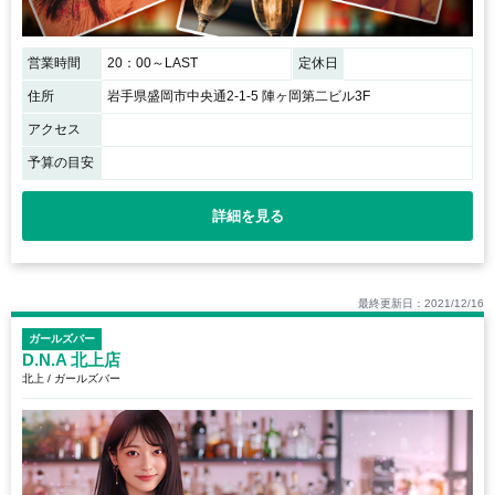
営業時間
20：00～LAST
定休日
住所
岩手県盛岡市中央通2-1-5 陣ヶ岡第二ビル3F
アクセス
予算の目安
詳細を見る
最終更新日：2021/12/16
ガールズバー
D.N.A 北上店
北上 / ガールズバー