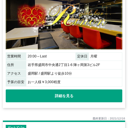
営業時間
20:00～Last
定休日
月曜
住所
岩手県盛岡市中央通2丁目1-6 陣ヶ岡第3ビル2F
アクセス
盛岡駅 / 盛岡駅より徒歩10分
予算の目安
お一人様￥3,000程度
詳細を見る
最終更新日：2021/12/16
ガールズバー