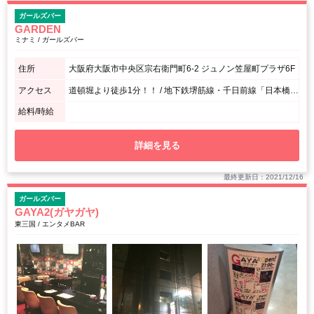
ガールズバー
GARDEN
ミナミ / ガールズバー
住所
大阪府大阪市中央区宗右衛門町6-2 ジュノン笠屋町プラザ6F
アクセス
道頓堀より徒歩1分！！ / 地下鉄堺筋線・千日前線「日本橋駅」下車 徒歩約6分 地下鉄御堂筋線・千日前線「難波（なんば）駅」下車 徒歩約7分
給料/時給
詳細を見る
最終更新日：2021/12/16
ガールズバー
GAYA2(ガヤガヤ)
東三国 / エンタメBAR