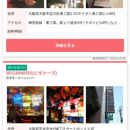
住所
大阪府大阪市淀川区東三国1-23-9 ナポリ東三国ビル601
アクセス
御堂筋線「東三国」駅より徒歩3分 / ナポリビル6Fになります。
給料/時給
詳細を見る
最終更新日：2021/12/16
ガールズバー
BEGINNERS(ビギナーズ)
茨木市 / ガールズバー
住所
大阪府茨木市永代町7-3 サードボックス1F