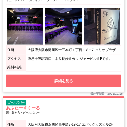
十三エリア / バー カラオケバー ダーツバー ミックスバー
住所
大阪府大阪市淀川区十三本町１丁目１８−７ クリオプラザ十三Part2 ５F
アクセス
阪急十三駅西口 より徒歩５分 レジャービル５Fです。
給料/時給
詳細を見る
最終更新日：2021/12/16
ガールズバー
あふたーすくーる
西中島南方 / ガールズバー
住所
大阪府大阪市淀川区西中島3-19-17 エパックカズビル2F