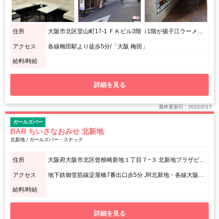
住所
大阪市北区堂山町17-1 ＦＫビル3階（1階が揚子江ラーメンのビル）
アクセス
各線梅田駅より徒歩5分/「大阪 梅田」
給料/時給
詳細を見る
最終更新日：2022/2/17
ガールズバー
BAR ちいさなおみせ 北新地
北新地 / ガールズバー・スナック
住所
大阪府大阪市北区曾根崎新地１丁目７−３ 北新地プラザビル11階(最上階)
アクセス
地下鉄御堂筋線淀屋橋7番出口歩5分 JR北新地・各線大阪梅田よりそねちか梅田新道(御堂筋)出口より徒歩2分 本通東側ネオンすぐそば、赤看板スナックビルの最上階です。
給料/時給
詳細を見る