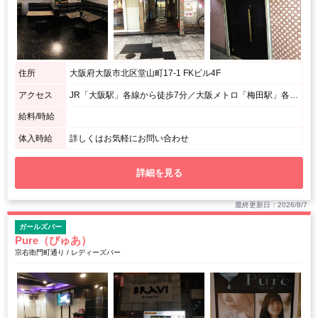
住所
大阪府大阪市北区堂山町17-1 FKビル4F
アクセス
JR「大阪駅」各線から徒歩7分／大阪メトロ「梅田駅」各線から徒歩7分／阪急「梅田駅」各線から徒歩7分 / 梅田駅からおよそ437m
給料/時給
体入時給
詳しくはお気軽にお問い合わせ
詳細を見る
最終更新日：2026/8/7
ガールズバー
Pure（ぴゅあ）
宗右衛門町通り / レディーズバー