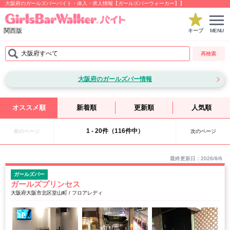
大阪府のガールズバーバイト・体入・求人情報【ガールズバーウォーカー】】
関西版
キープ
MENU
大阪府すべて
再検索
大阪府のガールズバー情報
オススメ順
新着順
更新順
人気順
1 - 20件（116件中）
前のページ
次のページ
最終更新日：2026/8/6
ガールズバー
ガールズプリンセス
大阪府大阪市北区堂山町 / フロアレディ