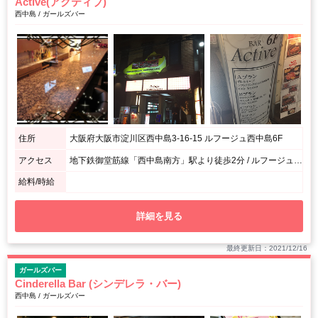
Active(アクティブ)
西中島 / ガールズバー
住所
大阪府大阪市淀川区西中島3-16-15 ルフージュ西中島6F
アクセス
地下鉄御堂筋線「西中島南方」駅より徒歩2分 / ルフージュ西中島6F
給料/時給
詳細を見る
最終更新日：2021/12/16
ガールズバー
Cinderella Bar (シンデレラ・バー)
西中島 / ガールズバー