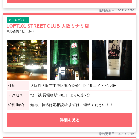
最終更新日：2021/12/16
ガールズバー
LOFT101 STREET CLUB 大阪ミナミ店
東心斎橋 / ビールバー
住所
大阪府大阪市中央区東心斎橋1-12-19 エイトビル6F
アクセス
地下鉄 長堀橋駅5B出口より徒歩2分
給料/時給
給与、待遇は応相談◎ まずはご連絡ください！！
詳細を見る
最終更新日：2021/12/16