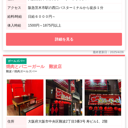
アクセス
阪急茨木市駅の西口バスターミナルから徒歩１分
給料/時給
日給６０００円～
体入時給
1500円～1875円以上
詳細を見る
最終更新日：2025/4/26
ガールズバー
焼肉とバニーガール 難波店
難波 / 焼肉ガールズバー
住所
大阪府大阪市中央区難波2丁目3番3号 寿ビル1、2階