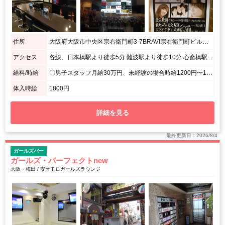
住所
大阪府大阪市中央区宗右衛門町3-7BRAVI宗右衛門町ビル２階
アクセス
各線、日本橋駅より徒歩5分 難波駅より徒歩10分 心斎橋駅より徒歩10分 / 宗右衛門町通り BRAVI宗右衛門町ビル２階
給料/時給
〇男子スタッフ月給30万円、未経験の場合時給1200円〜1ヶ月毎にスピード昇給あります。 〇男子アルバイト 時給1,200円～ 経験者の場合 正社員として月給 総支給額30万円プラス売上手当
体入時給
1800円
詳細を見る
最終更新日：2026/8/4
ガールズバー
ガールズ・パーフェクトnew
大阪・梅田 / 安オモロガールズラウンジ