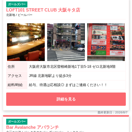
ガールズバー
LOFT101 STREET CLUB 大阪キタ店
北新地 / ビールバー
住所
大阪府大阪市北区曽根崎新地1丁目5-18 ゼロ北新地9階
アクセス
JR線 北新地駅より徒歩3分
給料/時給
給与、待遇は応相談◎ まずはご連絡ください！！
詳細を見る
最終更新日：2026/8/7
ガールズバー
Bar Avalanche アバランチ