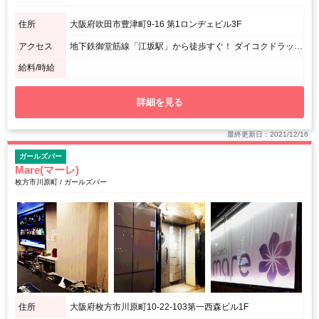
住所
大阪府吹田市豊津町9-16 第1ロンヂェビル3F
アクセス
地下鉄御堂筋線「江坂駅」から徒歩すぐ！ ダイコクドラックがあるビルの三階だよ！
給料/時給
詳細を見る
最終更新日：2021/12/16
ガールズバー
Mare(マーレ)
枚方市川原町 / ガールズバー
住所
大阪府枚方市川原町10-22-103第一西森ビル1F