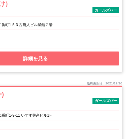
焼け）
ガールズバー
番町1-5-3 古唐人ビル星館７階
詳細を見る
最終更新日：2021/12/16
ー)
ガールズバー
町1-9-11 いすず興産ビル1F