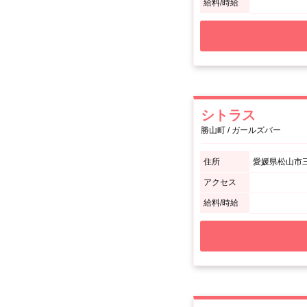
給料/時給
シトラス
勝山町 / ガールズバー
住所
愛媛県松山市三
アクセス
給料/時給