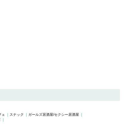
フェ
スナック
ガールズ居酒屋/セクシー居酒屋
店