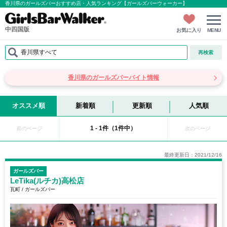
香川県のガールズバーおすすめ店・人気ランキング【ガールズバーウォーカー】
中四国版
お気に入り
MENU
香川県すべて
再検索
香川県のガールズバーバイト情報
オススメ順
新着順
更新順
人気順
1 - 1件（1件中）
前のページ
次のページ
最終更新日：2021/12/16
ガールズバー
LeTika(ルチカ)高松店
瓦町 / ガールズバー