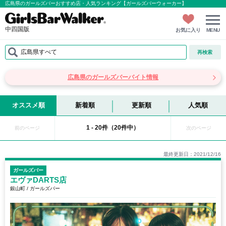
広島県のガールズバーおすすめ店・人気ランキング【ガールズバーウォーカー】
中四国版
お気に入り
MENU
広島県すべて
再検索
広島県のガールズバーバイト情報
オススメ順
新着順
更新順
人気順
1 - 20件（20件中）
前のページ
次のページ
最終更新日：2021/12/16
ガールズバー
エヴァDARTS店
銀山町 / ガールズバー