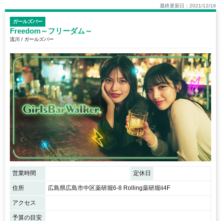
最終更新日：2021/12/16
ガールズバー
Freedom～フリーダム～
流川 / ガールズバー
営業時間
定休日
住所
広島県広島市中区薬研堀6-8 Rolling薬研堀ii4F
アクセス
予算の目安